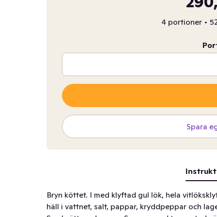
290,
4 portioner
•
52
Por
Spara e
Instrukt
Bryn köttet. I med klyftad gul lök, hela vitlöksk
häll i vattnet, salt, pappar, kryddpeppar och lag