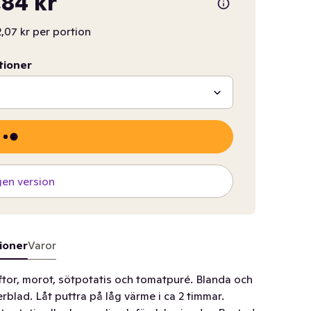
84 kr
,07 kr per portion
tioner
gen version
ioner
Varor
lyftor, morot, sötpotatis och tomatpuré. Blanda och
erblad. Låt puttra på låg värme i ca 2 timmar.