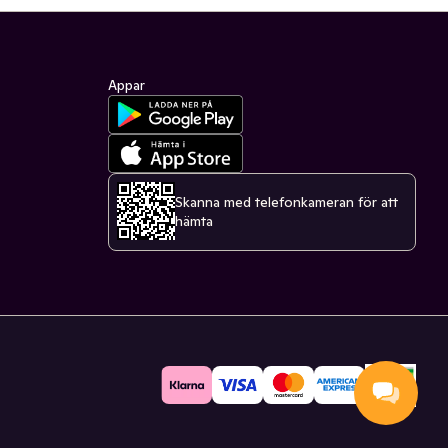
Appar
Skanna med telefonkameran för att
hämta