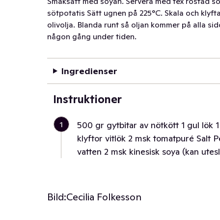
Smaksätt med soyan. Servera med tex rostad söt
sötpotatis Sätt ugnen på 225°C. Skala och klyft
olivolja. Blanda runt så oljan kommer på alla sid
någon gång under tiden.
Ingredienser
Instruktioner
1
500 gr gytbitar av nötkött 1 gul lök 
klyftor vitlök 2 msk tomatpuré Salt
vatten 2 msk kinesisk soya (kan utes
Bild:
Cecilia Folkesson