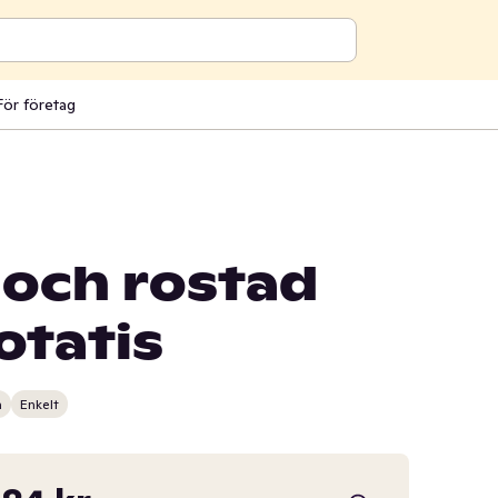
För företag
 och rostad
otatis
n
Enkelt