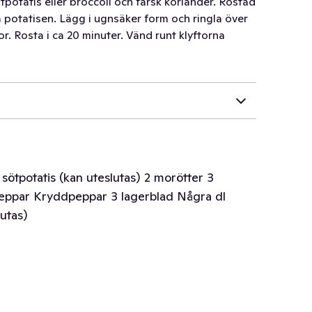
potatis eller broccoli och färsk koriander. Rostad
a potatisen. Lägg i ugnsäker form och ringla över
or. Rosta i ca 20 minuter. Vänd runt klyftorna
1 sötpotatis (kan uteslutas) 2 morötter 3
 Peppar Kryddpeppar 3 lagerblad Några dl
lutas)