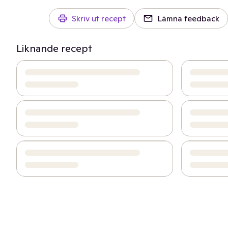
Skriv ut recept
Lämna feedback
Liknande recept