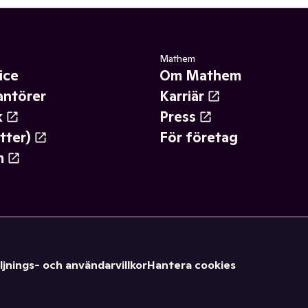
Mathem
ice
Om Mathem
antörer
Karriär
k
Press
tter)
För företag
m
ljnings- och användarvillkor
Hantera cookies