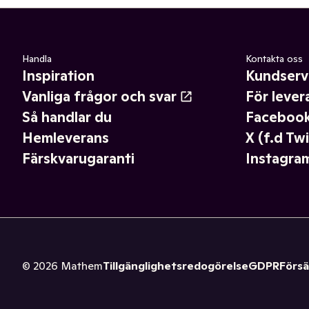
Handla
Kontakta oss
Inspiration
Kundserv
Vanliga frågor och svar
För lever
Så handlar du
Faceboo
Hemleverans
X (f.d Twi
Färskvarugaranti
Instagra
©
2026
Mathem
Tillgänglighetsredogörelse
GDPR
Försä