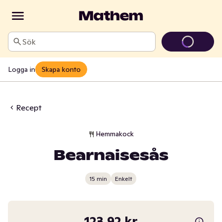
Sök
Logga in
Skapa konto
Recept
Hemmakock
Bearnaisesås
15 min
Enkelt
123,92 kr