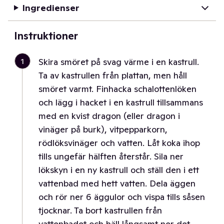
Ingredienser
Instruktioner
1
Skira smöret på svag värme i en kastrull.
Ta av kastrullen från plattan, men håll
smöret varmt. Finhacka schalottenlöken
och lägg i hacket i en kastrull tillsammans
med en kvist dragon (eller dragon i
vinäger på burk), vitpepparkorn,
rödlöksvinäger och vatten. Låt koka ihop
tills ungefär hälften återstår. Sila ner
lökskyn i en ny kastrull och ställ den i ett
vattenbad med hett vatten. Dela äggen
och rör ner 6 äggulor och vispa tills såsen
tjocknar. Ta bort kastrullen från
vattenbadet och häll långsamt ner det