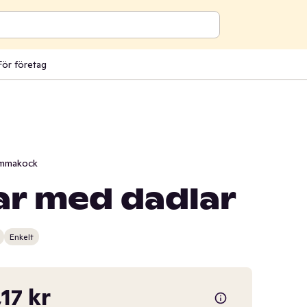
För företag
mmakock
ar med dadlar
Enkelt
,17 kr