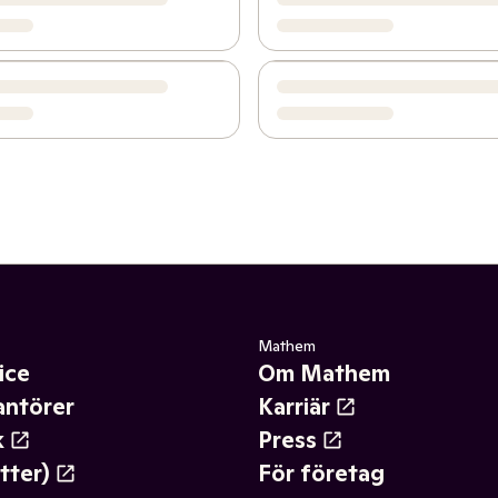
Mathem
ice
Om Mathem
antörer
Karriär
k
Press
tter)
För företag