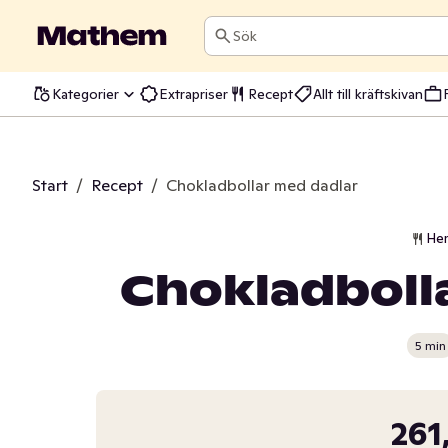
Sök
Kategorier
Extrapriser
Recept
Allt till kräftskivan
Start
/
Recept
/
Chokladbollar med dadlar
He
Chokladboll
5 min
261