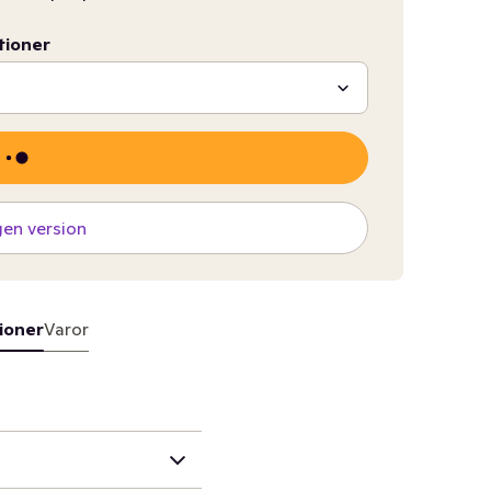
tioner
gen version
ioner
Varor