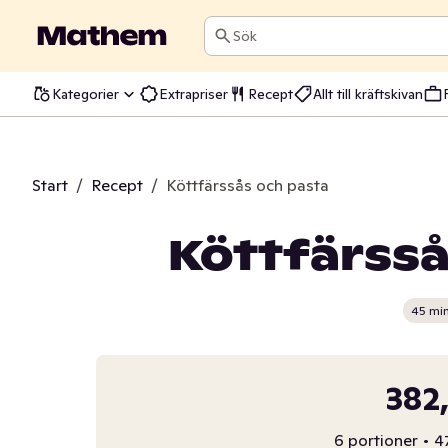
Sök
Kategorier
Extrapriser
Recept
Allt till kräftskivan
Start
/
Recept
/
Köttfärssås och pasta
Köttfärsså
45 mi
382
6 portioner
•
4