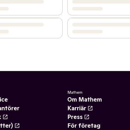
Mathem
ice
Om Mathem
antörer
Karriär
k
Press
tter)
För företag