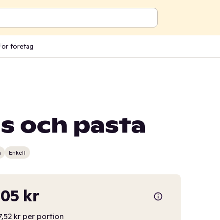
För företag
s och pasta
n
Enkelt
,05 kr
7,52 kr per portion