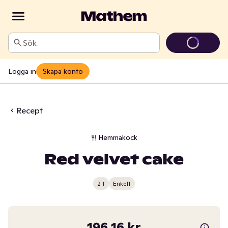
Sök
Logga in
Skapa konto
Recept
Hemmakock
Red velvet cake
2 t
Enkelt
196,16 kr