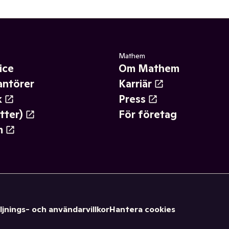
Mathem
ice
Om Mathem
antörer
Karriär
k
Press
tter)
För företag
m
ljnings- och användarvillkor
Hantera cookies