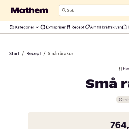
Sök
Kategorier
Extrapriser
Recept
Allt till kräftskivan
Start
/
Recept
/
Små rårakor
He
Små r
20 mi
764,