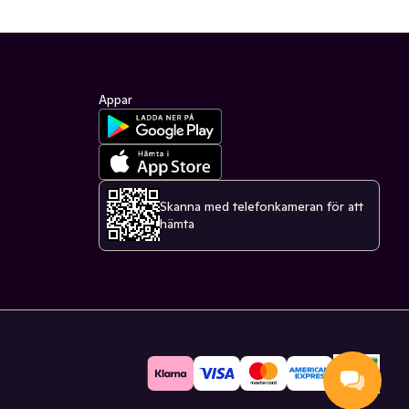
Appar
Skanna med telefonkameran för att
hämta