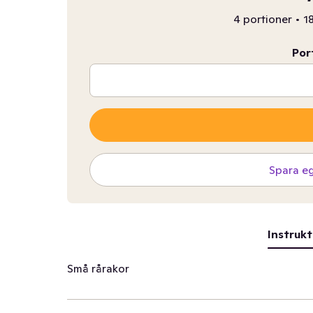
4 portioner
•
1
Por
Spara e
Instrukt
Små rårakor