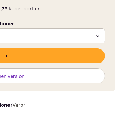
8,75 kr per portion
tioner
gen version
ioner
Varor