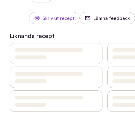
Skriv ut recept
Lämna feedback
Liknande recept