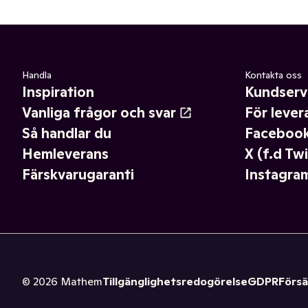
Handla
Kontakta oss
Inspiration
Kundserv
Vanliga frågor och svar
För lever
Så handlar du
Faceboo
Hemleverans
X (f.d Twi
Färskvarugaranti
Instagra
©
2026
Mathem
Tillgänglighetsredogörelse
GDPR
Försä