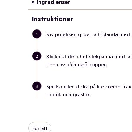
Ingredienser
Instruktioner
1
Riv potatisen grovt och blanda med 
2
Klicka ut det i het stekpanna med smör.
rinna av på hushållpapper.
3
Spritsa eller klicka på lite creme f
rödlök och gräslök.
Förrätt