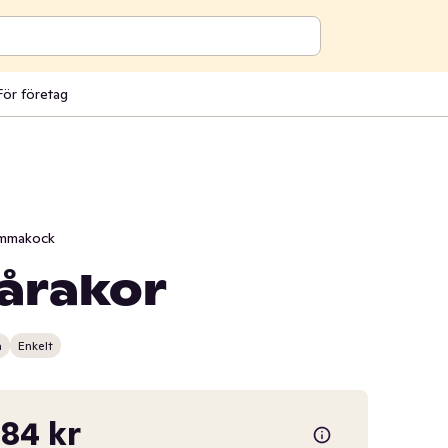
För företag
mmakock
årakor
n
Enkelt
84 kr