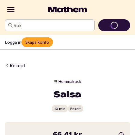
Sök
Logga in
Skapa konto
Recept
Hemmakock
Salsa
10 min
Enkelt
66,41 kr