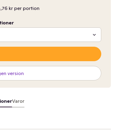
,76 kr per portion
tioner
gen version
ioner
Varor