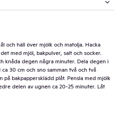
ål och häll över mjölk och matolja. Hacka
det med mjöl, bakpulver, salt och socker.
ch knåda degen några minuter. Dela degen i
 till ca 30 cm och sno samman två och två
den på bakpappersklädd plåt. Pensla med mjölk
edre delen av ugnen ca 20-25 minuter. Låt