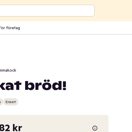
För företag
mmakock
at bröd!
n
Enkelt
,82 kr