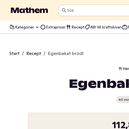
Sök
Kategorier
Extrapriser
Recept
Allt till kräftskivan
Start
/
Recept
/
Egenbakat bröd!
He
Egenbak
40 mi
112