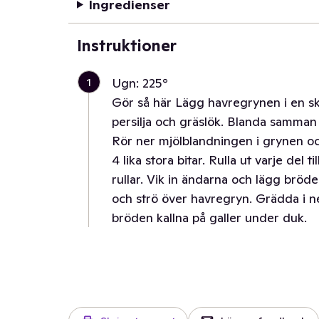
Ingredienser
Instruktioner
1
Ugn: 225°
Gör så här Lägg havregrynen i en sk
persilja och gräslök. Blanda samman 
Rör ner mjölblandningen i grynen o
4 lika stora bitar. Rulla ut varje del
rullar. Vik in ändarna och lägg brö
och strö över havregryn. Grädda i n
bröden kallna på galler under duk.