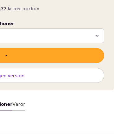
,77 kr per portion
tioner
gen version
ioner
Varor