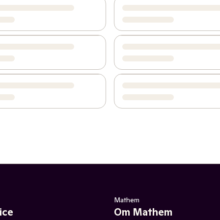
Mathem
ice
Om Mathem