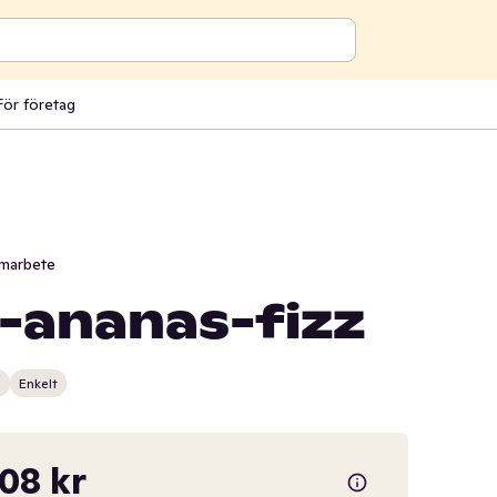
För företag
marbete
-ananas-fizz
n
Enkelt
,08 kr