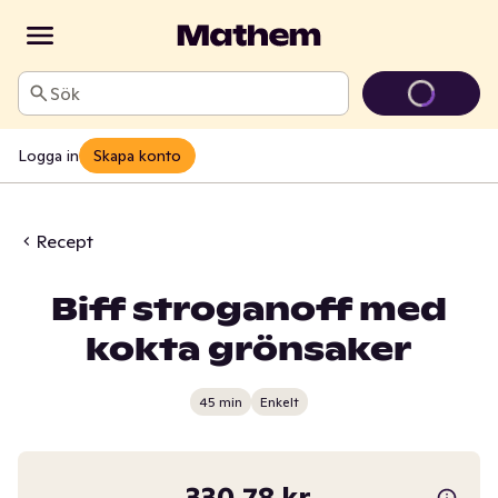
Sök
Logga in
Skapa konto
Recept
Biff stroganoff med
kokta grönsaker
45 min
Enkelt
330,78 kr