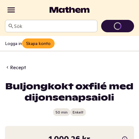
Sök
Logga in
Skapa konto
Recept
Buljongkokt oxfilé med
dijonsenapsaioli
50 min
Enkelt
1 000,26 kr