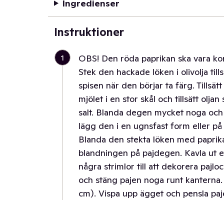
Ingredienser
Instruktioner
1
OBS! Den röda paprikan ska vara ko
Stek den hackade löken i olivolja til
spisen när den börjar ta färg. Tillsät
mjölet i en stor skål och tillsätt olj
salt. Blanda degen mycket noga och 
lägg den i en ugnsfast form eller på 
Blanda den stekta löken med paprika
blandningen på pajdegen. Kavla ut 
några strimlor till att dekorera pajlo
och stäng pajen noga runt kanterna. Gö
cm). Vispa upp ägget och pensla paj