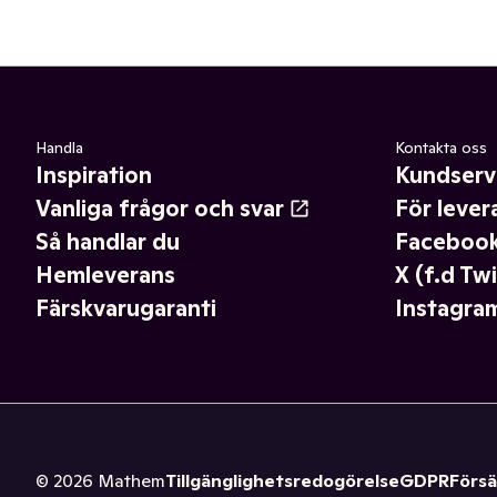
Handla
Kontakta oss
Inspiration
Kundserv
Vanliga frågor och svar
För lever
Så handlar du
Faceboo
Hemleverans
X (f.d Twi
Färskvarugaranti
Instagra
©
2026
Mathem
Tillgänglighetsredogörelse
GDPR
Försä