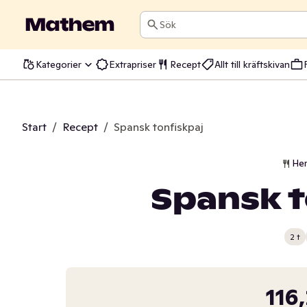
Sök
Kategorier
Extrapriser
Recept
Allt till kräftskivan
Start
/
Recept
/
Spansk tonfiskpaj
He
Spansk t
2 t
116