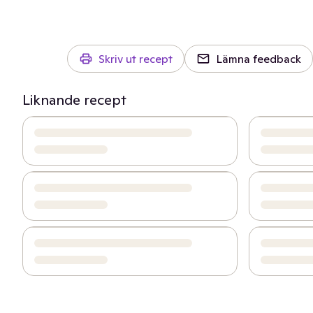
Skriv ut recept
Lämna feedback
Liknande recept