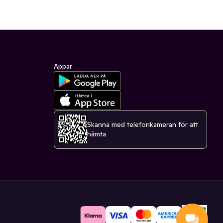
Appar
Skanna med telefonkameran för att
hämta