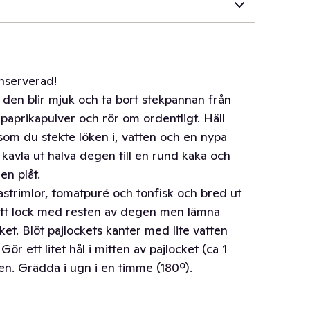
nserverad!
ls den blir mjuk och ta bort stekpannan från
t paprikapulver och rör om ordentligt. Häll
an som du stekte löken i, vatten och en nypa
kavla ut halva degen till en rund kaka och
en plåt.
strimlor, tomatpuré och tonfisk och bred ut
ett lock med resten av degen men lämna
cket. Blöt pajlockets kanter med lite vatten
r ett litet hål i mitten av pajlocket (ca 1
en. Grädda i ugn i en timme (180º).