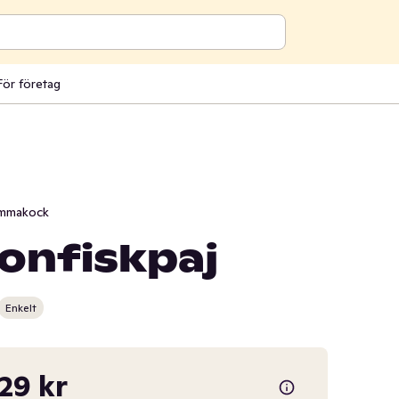
För företag
mmakock
onfiskpaj
Enkelt
,29 kr