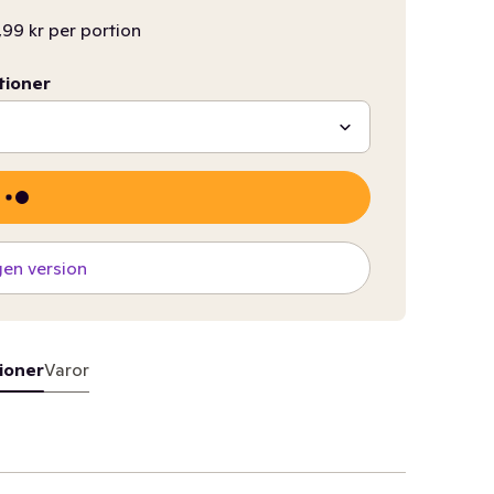
,99 kr per portion
tioner
gen version
ioner
Varor