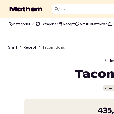
Sök
Kategorier
Extrapriser
Recept
Allt till kräftskivan
Start
/
Recept
/
Tacomiddag
He
Taco
20 mi
435,