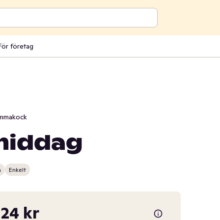
För företag
mmakock
middag
n
Enkelt
24 kr