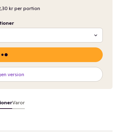
,30 kr per portion
tioner
gen version
ioner
Varor