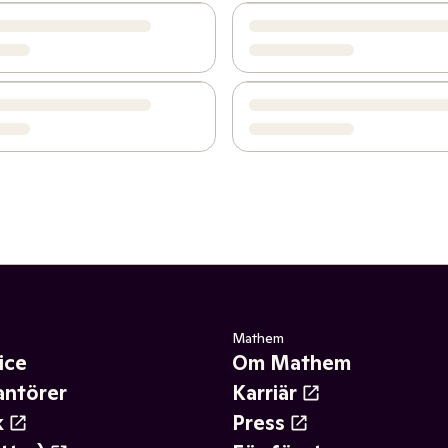
Mathem
ice
Om Mathem
antörer
Karriär
k
Press