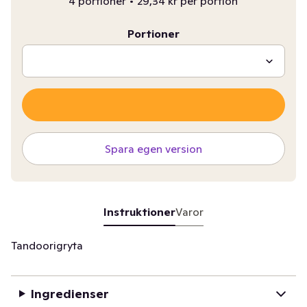
4 portioner
•
29,34 kr per portion
Portioner
Spara egen version
Instruktioner
Varor
Tandoorigryta
Ingredienser