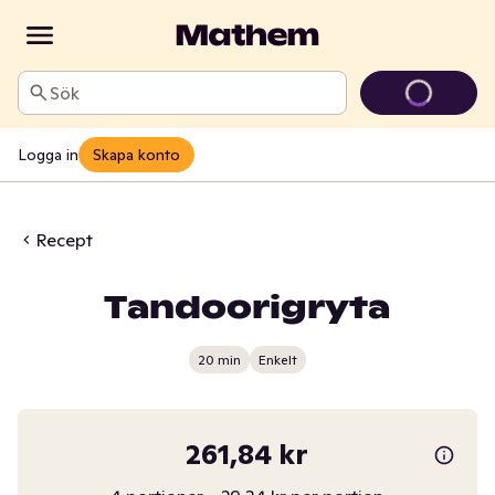
Sök
Logga in
Skapa konto
Recept
Tandoorigryta
20 min
Enkelt
261,84 kr