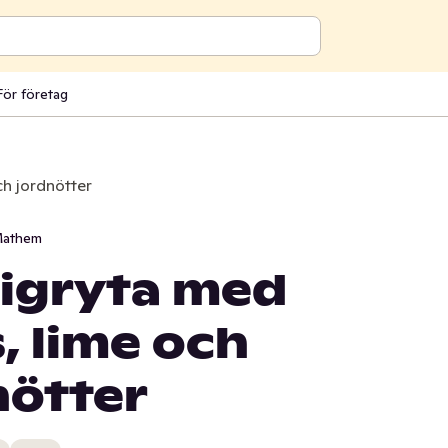
För företag
ch jordnötter
athem
igryta med
, lime och
nötter