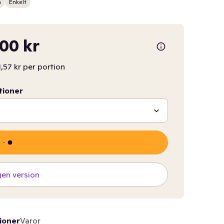
n
Enkelt
,00 kr
1,57 kr per portion
tioner
gen version
ioner
Varor