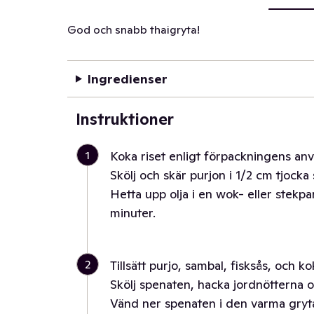
God och snabb thaigryta!
Ingredienser
Instruktioner
1
Koka riset enligt förpackningens anv
Skölj och skär purjon i 1/2 cm tjocka 
Hetta upp olja i en wok- eller stekp
minuter.
2
Tillsätt purjo, sambal, fisksås, och k
Skölj spenaten, hacka jordnötterna o
Vänd ner spenaten i den varma gryt