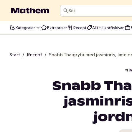
Sök
Kategorier
Extrapriser
Recept
Allt till kräftskivan
Start
/
Recept
/
Snabb Thaigryta med jasminris, lime o
M
Snabb Tha
jasminris
jord