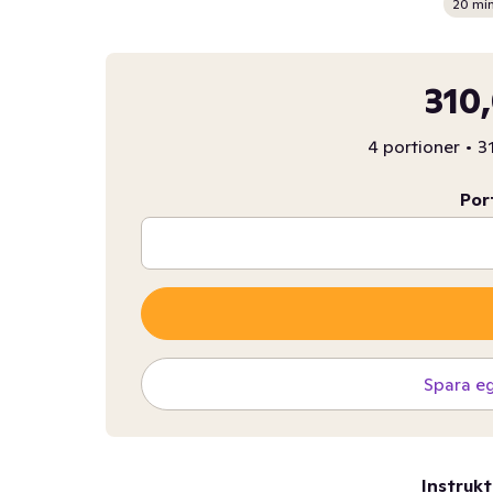
20 mi
310
4 portioner
•
3
Por
Spara e
Instrukt