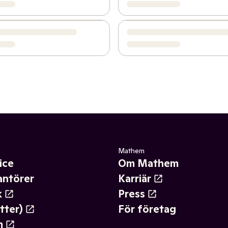
Mathem
ice
Om Mathem
antörer
Karriär
k
Press
tter)
För företag
m