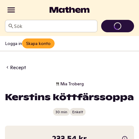
Sök
Logga in
Skapa konto
Recept
Mia Troberg
Kerstins köttfärssoppa
30 min
Enkelt
233,54 kr