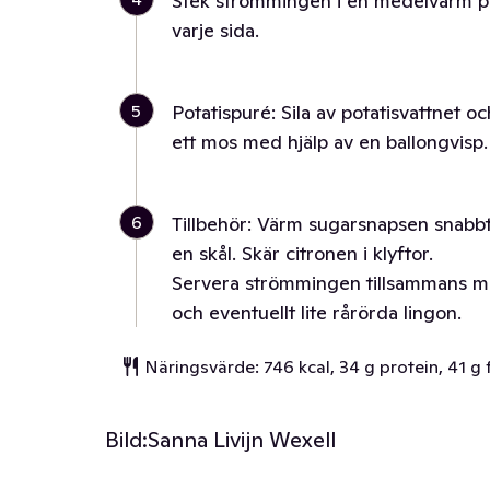
Stek strömmingen i en medelvarm p
varje sida.
5
Potatispuré: Sila av potatisvattnet oc
ett mos med hjälp av en ballongvisp
6
Tillbehör: Värm sugarsnapsen snabbt i
en skål. Skär citronen i klyftor.
Servera strömmingen tillsammans med
och eventuellt lite rårörda lingon.
Näringsvärde: 746 kcal, 34 g protein, 41 g f
Bild:
Sanna Livijn Wexell