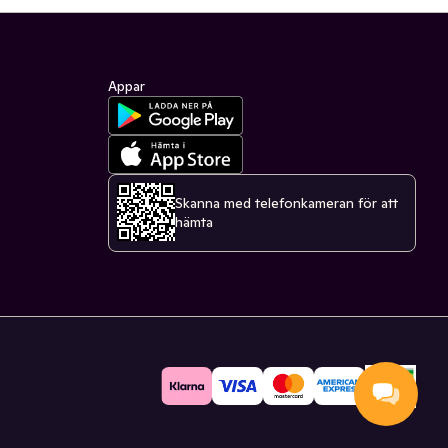
Appar
Skanna med telefonkameran för att
hämta