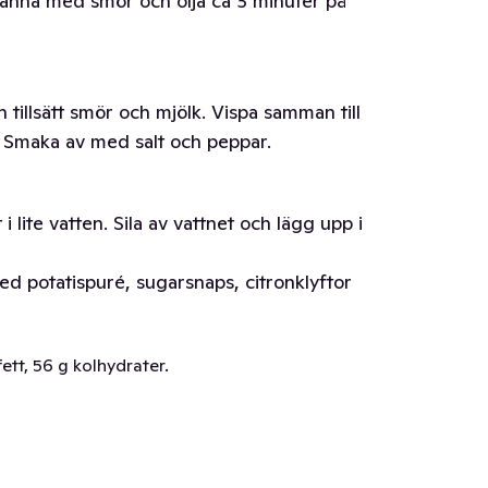
anna med smör och olja ca 3 minuter på
h tillsätt smör och mjölk. Vispa samman till
. Smaka av med salt och peppar.
 lite vatten. Sila av vattnet och lägg upp i
 potatispuré, sugarsnaps, citronklyftor
ett, 56 g kolhydrater.