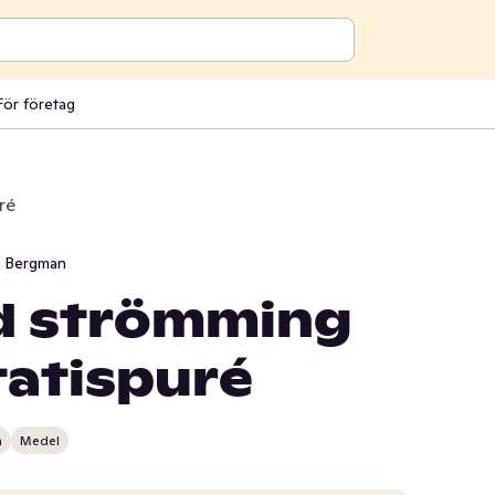
För företag
ré
i Bergman
ld strömming
atispuré
n
Medel