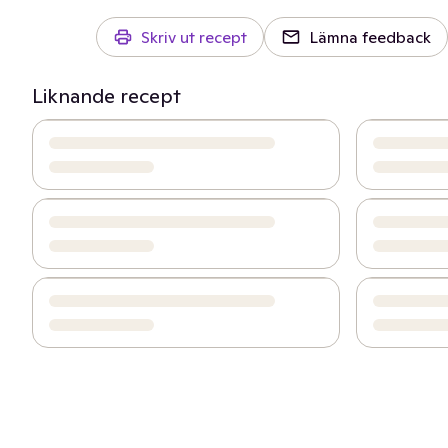
Skriv ut recept
Lämna feedback
Liknande recept