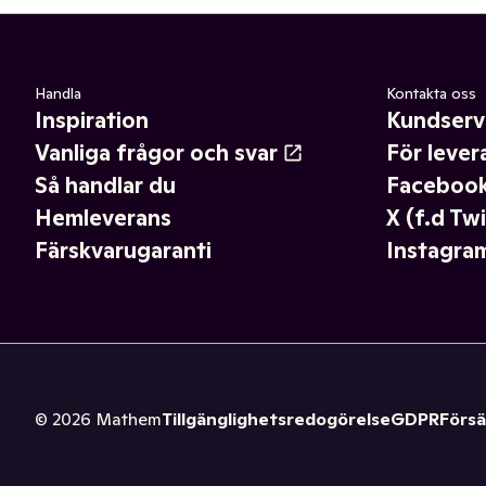
Handla
Kontakta oss
Inspiration
Kundserv
Vanliga frågor och svar
För lever
Så handlar du
Faceboo
Hemleverans
X (f.d Twi
Färskvarugaranti
Instagra
©
2026
Mathem
Tillgänglighetsredogörelse
GDPR
Försä