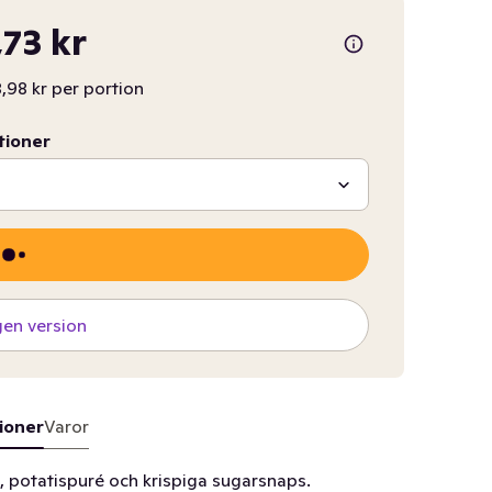
,73 kr
,98 kr per portion
tioner
gen version
ioner
Varor
, potatispuré och krispiga sugarsnaps.