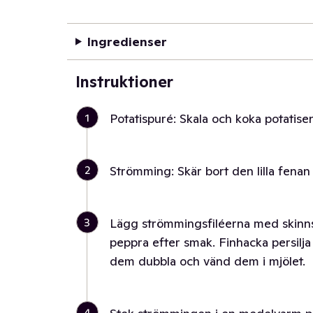
Ingredienser
Instruktioner
1
Potatispuré: Skala och koka potatisen
2
Strömming: Skär bort den lilla fenan
3
Lägg strömmingsfiléerna med skinns
peppra efter smak. Finhacka persilja
dem dubbla och vänd dem i mjölet.
4