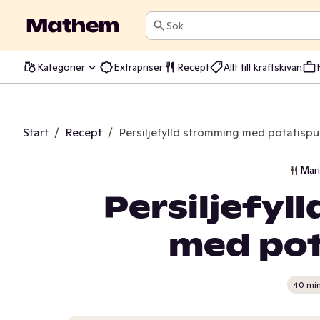
Sök
Kategorier
Extrapriser
Recept
Allt till kräftskivan
Start
/
Recept
/
Persiljefylld strömming med potatispu
Mar
Persiljefyl
med pot
40 mi