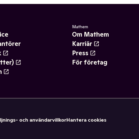
Mathem
ice
Om Mathem
antörer
Karriär
k
Press
tter)
För företag
m
ljnings- och användarvillkor
Hantera cookies