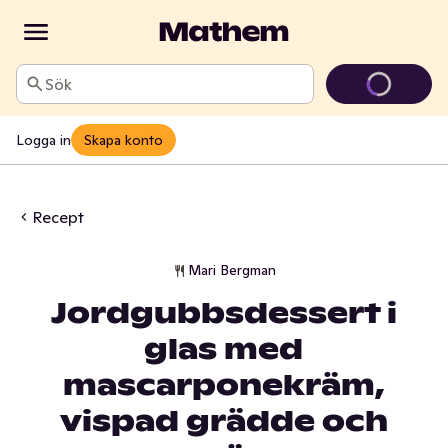
Sök
Logga in
Skapa konto
Recept
Mari Bergman
Jordgubbsdessert i
glas med
mascarponekräm,
vispad grädde och