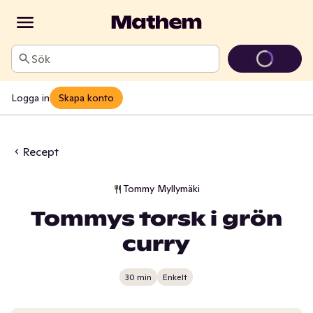
Sök
Logga in
Skapa konto
Recept
Tommy Myllymäki
Tommys torsk i grön
curry
30 min
Enkelt