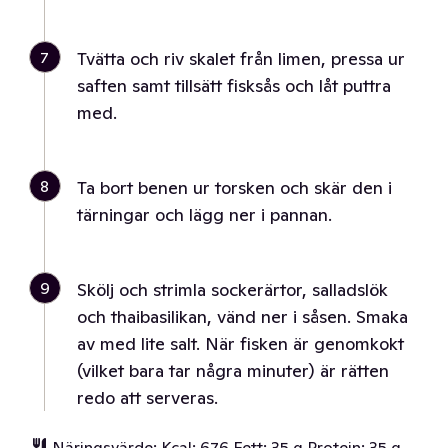
7
Tvätta och riv skalet från limen, pressa ur
saften samt tillsätt fisksås och låt puttra
med.
8
Ta bort benen ur torsken och skär den i
tärningar och lägg ner i pannan.
9
Skölj och strimla sockerärtor, salladslök
och thaibasilikan, vänd ner i såsen. Smaka
av med lite salt. När fisken är genomkokt
(vilket bara tar några minuter) är rätten
redo att serveras.
Näringsvärde: Kcal: 676 Fett: 35 g Protein: 35 g