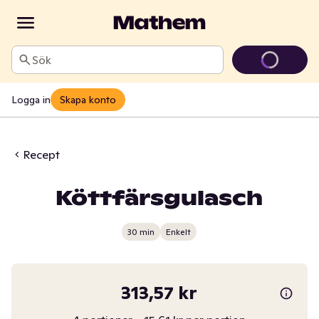
Sök
Logga in
Skapa konto
Recept
Köttfärsgulasch
30 min
Enkelt
313,57 kr