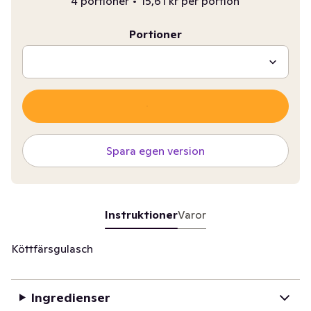
4 portioner
•
15,61 kr per portion
Portioner
Spara egen version
Instruktioner
Varor
Köttfärsgulasch
Ingredienser