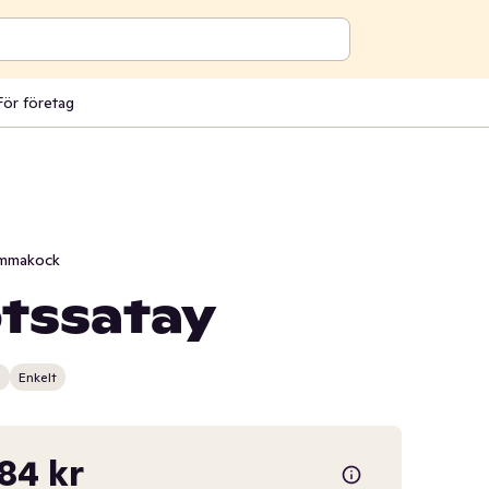
För företag
mmakock
tssatay
n
Enkelt
,84 kr