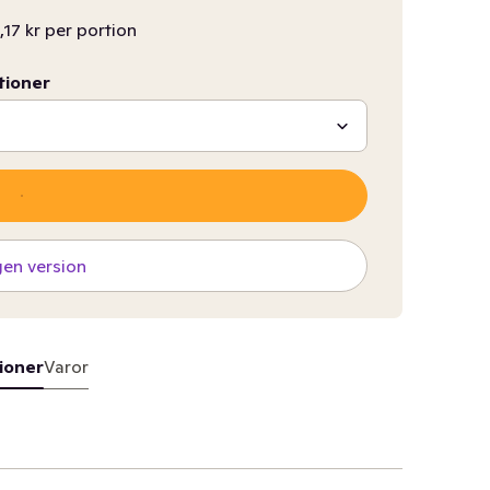
,17 kr per portion
tioner
gen version
ioner
Varor