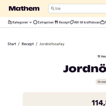
Sök
Kategorier
Extrapriser
Recept
Allt till kräftskivan
Start
/
Recept
/
Jordnötssatay
He
Jordnö
10 mi
114