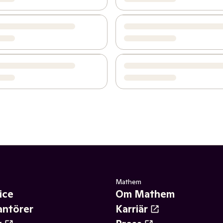
Mathem
ice
Om Mathem
antörer
Karriär