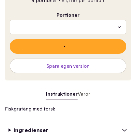
4 portioner
•
51,11 kr per portion
Portioner
Spara egen version
Instruktioner
Varor
Fiskgratäng med torsk
Ingredienser