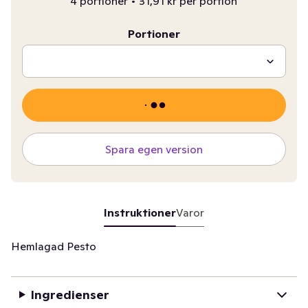
4 portioner
•
31,91 kr per portion
Portioner
Spara egen version
Instruktioner
Varor
Hemlagad Pesto
Ingredienser