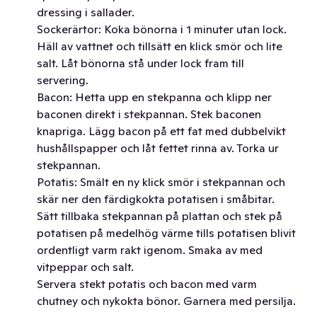
dressing i sallader.
Sockerärtor: Koka bönorna i 1 minuter utan lock.
Häll av vattnet och tillsätt en klick smör och lite
salt. Låt bönorna stå under lock fram till
servering.
Bacon: Hetta upp en stekpanna och klipp ner
baconen direkt i stekpannan. Stek baconen
knapriga. Lägg bacon på ett fat med dubbelvikt
hushållspapper och låt fettet rinna av. Torka ur
stekpannan.
Potatis: Smält en ny klick smör i stekpannan och
skär ner den färdigkokta potatisen i småbitar.
Sätt tillbaka stekpannan på plattan och stek på
potatisen på medelhög värme tills potatisen blivit
ordentligt varm rakt igenom. Smaka av med
vitpeppar och salt.
Servera stekt potatis och bacon med varm
chutney och nykokta bönor. Garnera med persilja.