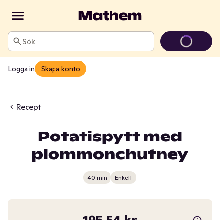
Sök
Logga in
Skapa konto
Recept
Potatispytt med
plommonchutney
40 min
Enkelt
195,54 kr