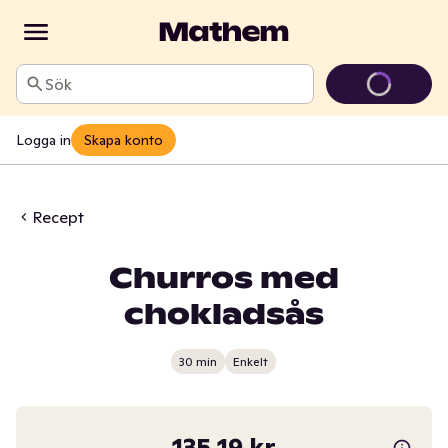
Sök
Logga in
Skapa konto
Recept
Churros med
chokladsås
30 min
Enkelt
135,19 kr