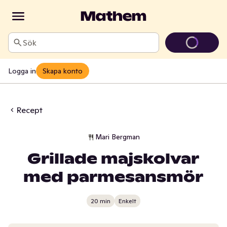
Sök
Logga in
Skapa konto
Recept
Mari Bergman
Grillade majskolvar
med parmesansmör
20 min
Enkelt