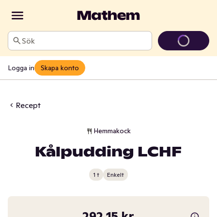
Sök
Logga in
Skapa konto
Recept
Hemmakock
Kålpudding LCHF
1 t
Enkelt
292,15 kr