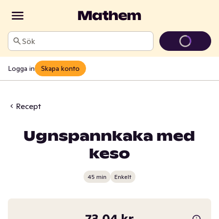
Sök
Logga in
Skapa konto
Recept
Ugnspannkaka med
keso
45 min
Enkelt
73,04 kr