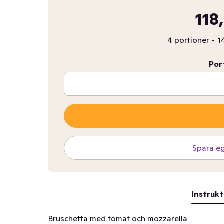
118
4 portioner
•
1
Por
Spara e
Instrukt
Bruschetta med tomat och mozzarella