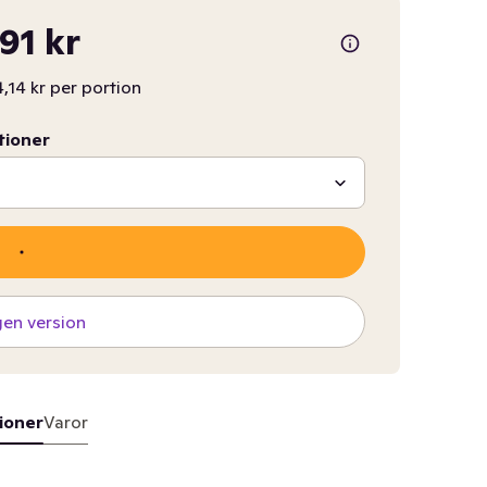
,91 kr
4,14 kr per portion
tioner
gen version
ioner
Varor