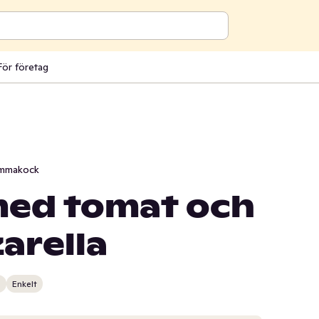
För företag
mmakock
med tomat och
arella
n
Enkelt