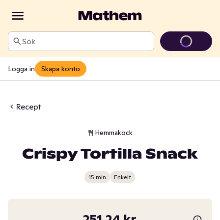
Sök
Logga in
Skapa konto
Recept
Hemmakock
Crispy Tortilla Snack
15 min
Enkelt
251,24 kr