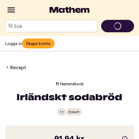
Sök
Logga in
Skapa konto
Recept
Hemmakock
Irländskt sodabröd
1 t
Enkelt
91,94 kr