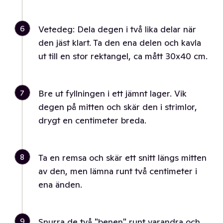
6
Vetedeg: Dela degen i två lika delar när
den jäst klart. Ta den ena delen och kavla
ut till en stor rektangel, ca mått 30x40 cm.
7
Bre ut fyllningen i ett jämnt lager. Vik
degen på mitten och skär den i strimlor,
drygt en centimeter breda.
8
Ta en remsa och skär ett snitt längs mitten
av den, men lämna runt två centimeter i
ena änden.
9
Snurra de två "benen" runt varandra och