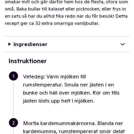
smakar milt och går därför hem hos de flesta, stora som
små. Baka bullar till kalaset eller picknicken, eller frys in
en sats så har du alltid fika redo när du får besök! Detta
recept ger ca 32 extra smarriga vaniljbullar.
Ingredienser
Instruktioner
1
Vetedeg: Värm mjölken till
rumstemperatur. Smula ner jästen i en
bunke och häll över mjölken. Rör om tills
jästen lösts upp helt i mjölken.
2
Mortla kardemummakärnorna. Blanda ner
kardemumma, rumstempererat smör delat