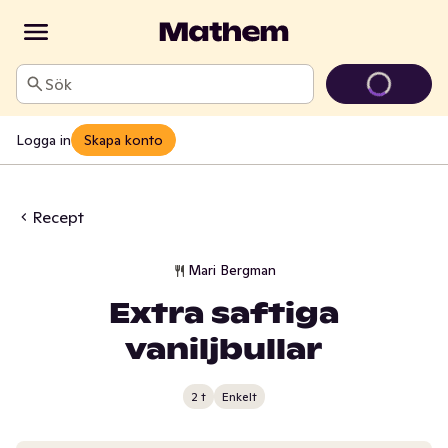
Sök
Logga in
Skapa konto
Recept
Mari Bergman
Extra saftiga
vaniljbullar
2 t
Enkelt