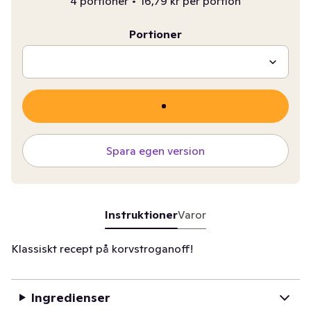
4 portioner
•
16,79 kr per portion
Portioner
Spara egen version
Instruktioner
Varor
Klassiskt recept på korvstroganoff!
Ingredienser