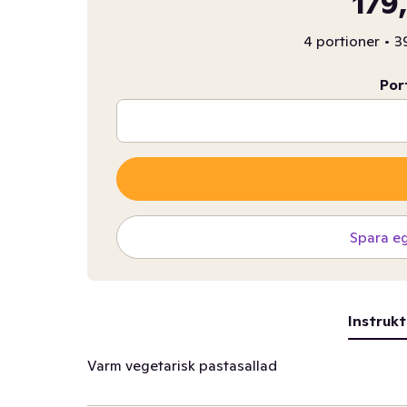
179
4 portioner
•
39
Por
Spara e
Instrukt
Varm vegetarisk pastasallad