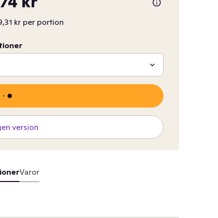
,74 kr
,31 kr per portion
tioner
gen version
ioner
Varor