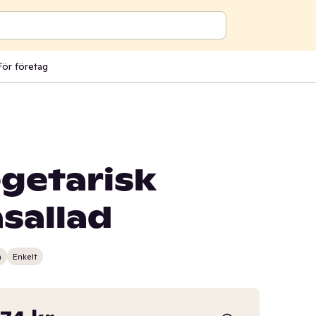
För företag
getarisk
sallad
n
Enkelt