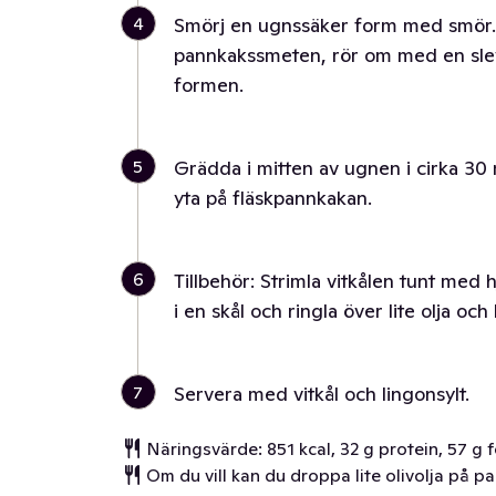
4
Smörj en ugnssäker form med smör. L
pannkakssmeten, rör om med en slev s
formen.
5
Grädda i mitten av ugnen i cirka 30 m
yta på fläskpannkakan.
6
Tillbehör: Strimla vitkålen tunt med 
i en skål och ringla över lite olja och
7
Servera med vitkål och lingonsylt.
Näringsvärde: 851 kcal, 32 g protein, 57 g f
Om du vill kan du droppa lite olivolja på p