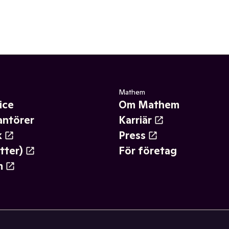
Mathem
ice
Om Mathem
antörer
Karriär
k
Press
tter)
För företag
m