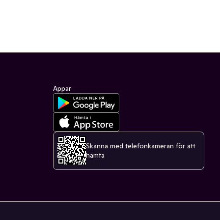
Appar
Skanna med telefonkameran för att
hämta