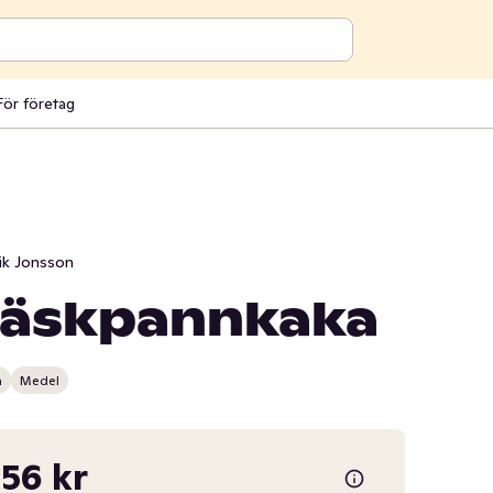
För företag
ik Jonsson
fläskpannkaka
n
Medel
56 kr