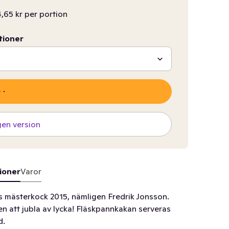
,65 kr per portion
tioner
gen version
ioner
Varor
s mästerkock 2015, nämligen Fredrik Jonsson.
n att jubla av lycka! Fläskpannkakan serveras
d.