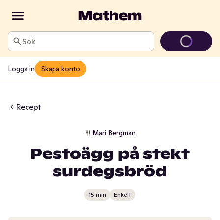
Sök
Logga in
Skapa konto
Recept
Mari Bergman
Pestoägg på stekt
surdegsbröd
15 min
Enkelt