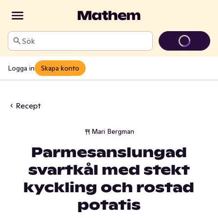
Sök
Logga in
Skapa konto
Recept
Mari Bergman
Parmesanslungad
svartkål med stekt
kyckling och rostad
potatis