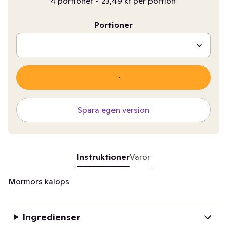
4 portioner
•
23,49 kr per portion
Portioner
Spara egen version
Instruktioner
Varor
Mormors kalops
Ingredienser