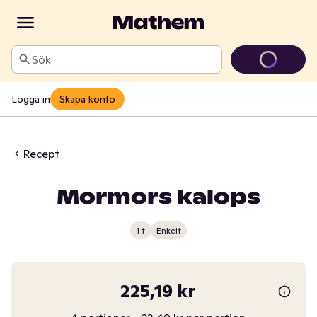
Sök
Logga in
Skapa konto
Recept
Mormors kalops
1 t
Enkelt
225,19 kr