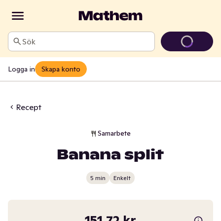
Sök
Logga in
Skapa konto
Recept
Samarbete
Banana split
5 min
Enkelt
151,72 kr