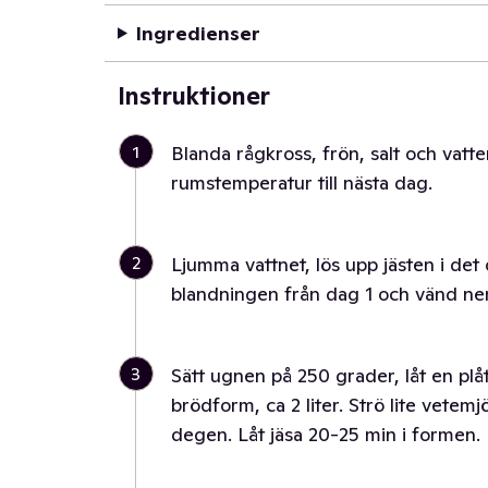
Ingredienser
Instruktioner
1
Blanda rågkross, frön, salt och vatten
rumstemperatur till nästa dag.
2
Ljumma vattnet, lös upp jästen i det o
blandningen från dag 1 och vänd ner
3
Sätt ugnen på 250 grader, låt en plå
brödform, ca 2 liter. Strö lite vetem
degen. Låt jäsa 20-25 min i formen.