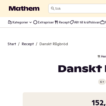
Sök
Kategorier
Extrapriser
Recept
Allt till kräftskivan
Start
/
Recept
/
Danskt Rågbröd
He
Danskt
6 t
152