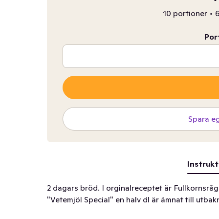
10 portioner
•
6
Por
Spara e
Instrukt
2 dagars bröd. I orginalreceptet är Fullkornsråg
"Vetemjöl Special" en halv dl är ämnat till utbak