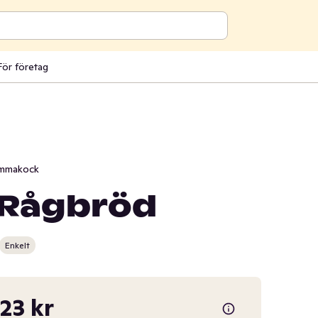
För företag
mmakock
 Rågbröd
Enkelt
,23 kr