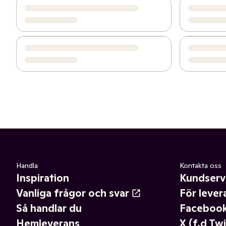
Handla
Kontakta oss
Inspiration
Kundserv
Vanliga frågor och svar
För lever
Så handlar du
Faceboo
Hemleverans
X (f.d Twi