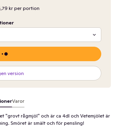
,79 kr per portion
tioner
gen version
ioner
Varor
et "grovt rågmjöl" och är ca 4dl och Vetemjölet är
ning. Smöret är smält och för pensling!