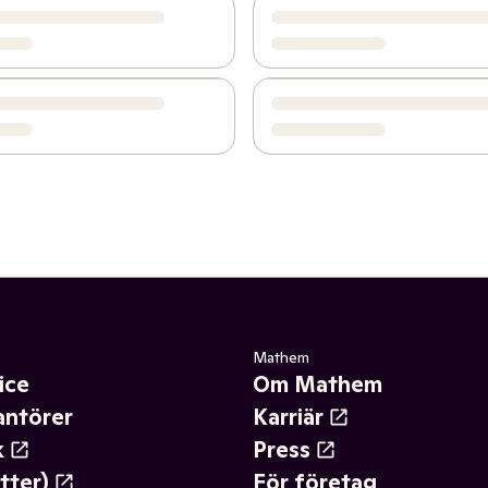
Mathem
ice
Om Mathem
antörer
Karriär
k
Press
tter)
För företag