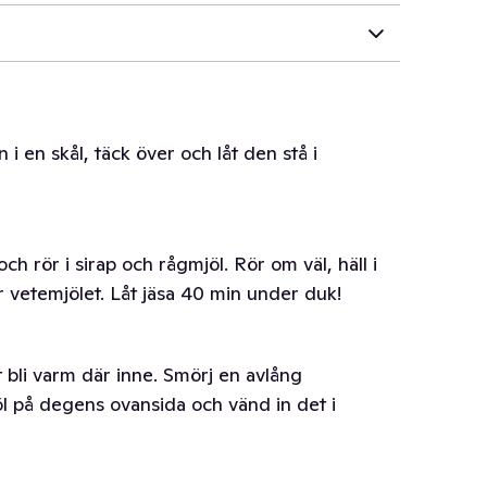
 i en skål, täck över och låt den stå i
ch rör i sirap och rågmjöl. Rör om väl, häll i
 vetemjölet. Låt jäsa 40 min under duk!
t bli varm där inne. Smörj en avlång
jöl på degens ovansida och vänd in det i