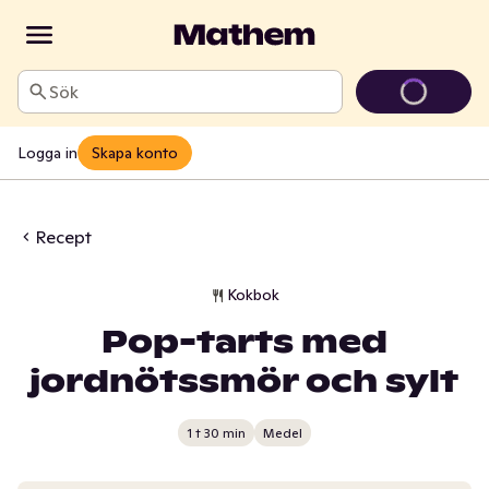
Sök
Logga in
Skapa konto
Recept
Kokbok
Pop-tarts med
jordnötssmör och sylt
1 t 30 min
Medel