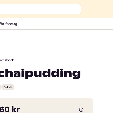
För företag
mmakock
 chaipudding
Enkelt
,60 kr