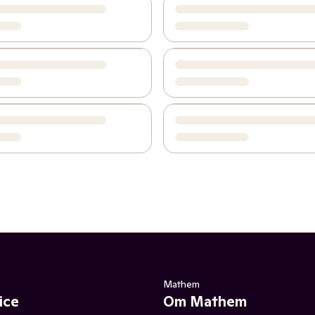
Mathem
ice
Om Mathem