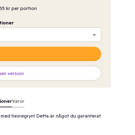
55 kr per portion
tioner
gen version
ioner
Varor
 med havregryn! Detta är något du garanterat