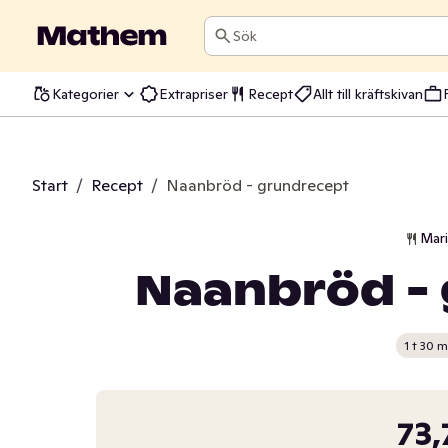
Sök
Kategorier
Extrapriser
Recept
Allt till kräftskivan
Start
/
Recept
/
Naanbröd - grundrecept
Mar
Naanbröd -
1 t 30 m
73,