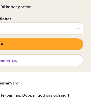
,08 kr per portion
tioner
gen version
ioner
Varor
stekpannan. Doppa i god sås och njut!