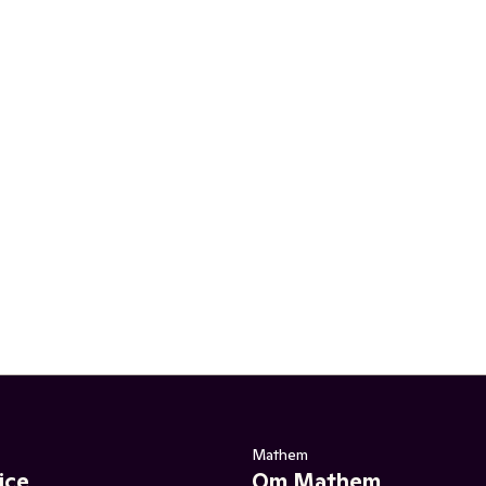
Mathem
ice
Om Mathem