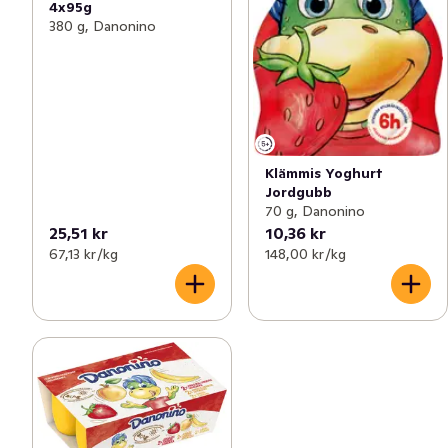
4x95g
380 g, Danonino
Klämmis Yoghurt
Jordgubb
70 g, Danonino
25,51 kr
10,36 kr
67,13 kr /kg
148,00 kr /kg