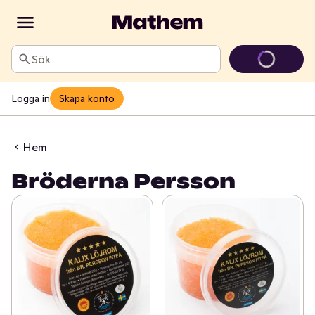
Sök
Logga in
Skapa konto
Hem
Bröderna Persson