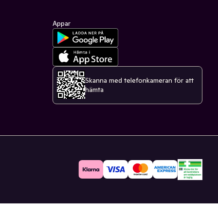
Appar
Skanna med telefonkameran för att
hämta