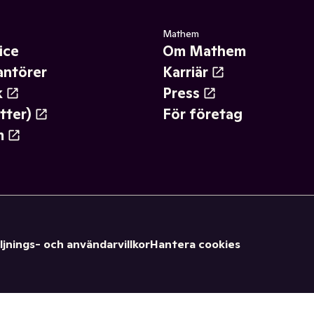
Mathem
ice
Om Mathem
antörer
Karriär
k
Press
tter)
För företag
m
ljnings- och användarvillkor
Hantera cookies