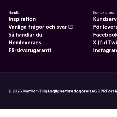
Handla
Kontakta oss
Inspiration
Kundserv
Vanliga frågor och svar
För lever
Så handlar du
Faceboo
Hemleverans
X (f.d Twi
Färskvarugaranti
Instagra
©
2026
Mathem
Tillgänglighetsredogörelse
GDPR
Försä