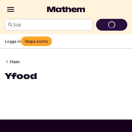
Sök
Logga in
Skapa konto
Hem
Yfood