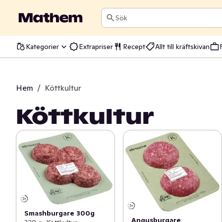
Sök
Kategorier
Extrapriser
Recept
Allt till kräftskivan
Hem
/
Köttkultur
Köttkultur
Smashburgare 300g
Angusburgare