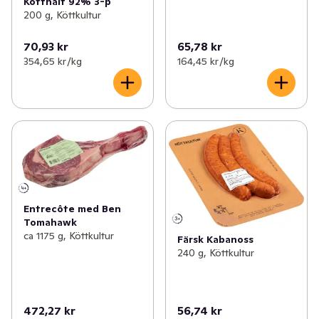
Kötthalt 92% 3-p
200 g, Köttkultur
70,93 kr
65,78 kr
354,65 kr /kg
164,45 kr /kg
Entrecôte med Ben
Tomahawk
ca 1175 g, Köttkultur
Färsk Kabanoss
240 g, Köttkultur
472,27 kr
56,74 kr