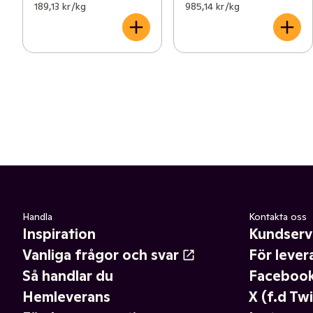
189,13 kr /kg
985,14 kr /kg
Handla
Kontakta oss
Inspiration
Kundserv
Vanliga frågor och svar
För lever
Så handlar du
Faceboo
Hemleverans
X (f.d Twi