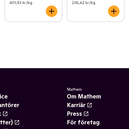
401,93 kr /kg
236,42 kr /kg
Mathem
ice
Om Mathem
antörer
Karriär
k
Press
tter)
För företag