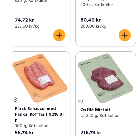
320 g, Köttkultur
300 g, Köttkultur
74,72 kr
80,40 kr
233,50 kr /kg
268,00 kr /kg
Färsk Salsiccia med
Oxfilé Mittbit
Fänkål Kötthalt 92% 3-
ca 220 g, Köttkultur
p
300 g, Köttkultur
56,74 kr
216,73 kr