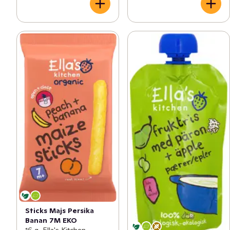
Sticks Majs Persika
Banan 7M EKO
16 g, Ella's Kitchen