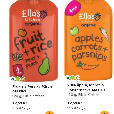
Puré Äpple, Morot &
Fruktris Persika Päron
Palsternacka 4M EKO
4M EKO
120 g, Ella's Kitchen
120 g, Ella's Kitchen
17,51 kr
17,51 kr
145,92 kr /kg
145,92 kr /kg