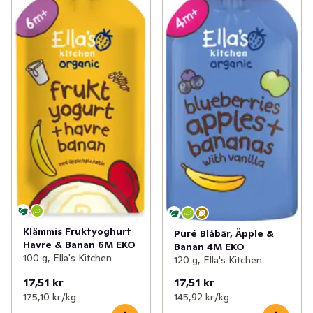
Klämmis Fruktyoghurt
Puré Blåbär, Äpple &
Havre & Banan 6M EKO
Banan 4M EKO
100 g, Ella's Kitchen
120 g, Ella's Kitchen
17,51 kr
17,51 kr
175,10 kr /kg
145,92 kr /kg