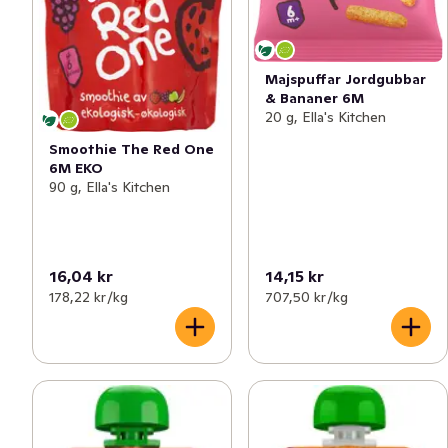
Majspuffar Jordgubbar
& Bananer 6M
20 g, Ella's Kitchen
Smoothie The Red One
6M EKO
90 g, Ella's Kitchen
16,04 kr
14,15 kr
178,22 kr /kg
707,50 kr /kg