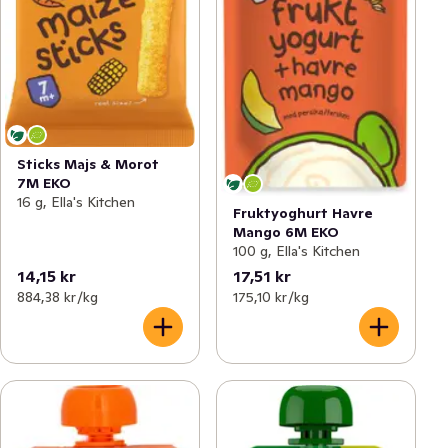
Sticks Majs & Morot
7M EKO
16 g, Ella's Kitchen
Fruktyoghurt Havre
Mango 6M EKO
100 g, Ella's Kitchen
14,15 kr
17,51 kr
884,38 kr /kg
175,10 kr /kg