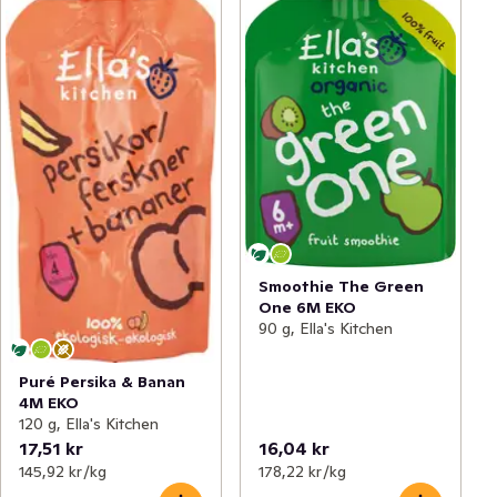
Smoothie The Green
One 6M EKO
90 g, Ella's Kitchen
Puré Persika & Banan
4M EKO
120 g, Ella's Kitchen
17,51 kr
16,04 kr
145,92 kr /kg
178,22 kr /kg