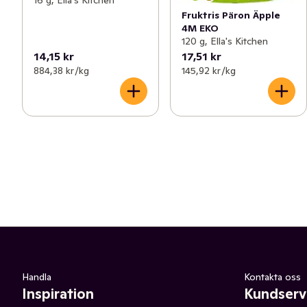
Fruktris Päron Äpple
4M EKO
120 g, Ella's Kitchen
14,15 kr
17,51 kr
884,38 kr /kg
145,92 kr /kg
Handla
Kontakta oss
Inspiration
Kundserv