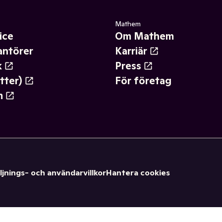
Mathem
ice
Om Mathem
antörer
Karriär
k
Press
tter)
För företag
m
ljnings- och användarvillkor
Hantera cookies