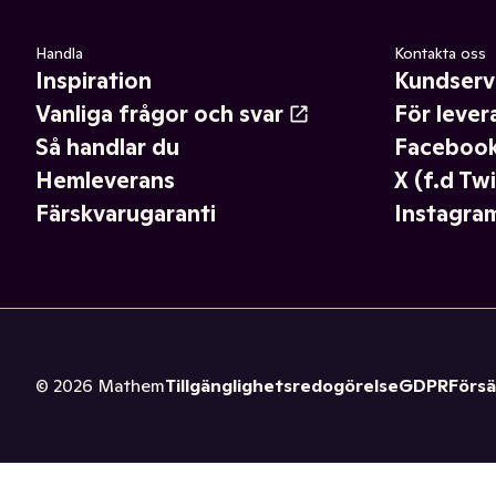
Handla
Kontakta oss
Inspiration
Kundserv
Vanliga frågor och svar
För lever
Så handlar du
Faceboo
Hemleverans
X (f.d Twi
Färskvarugaranti
Instagra
©
2026
Mathem
Tillgänglighetsredogörelse
GDPR
Försä