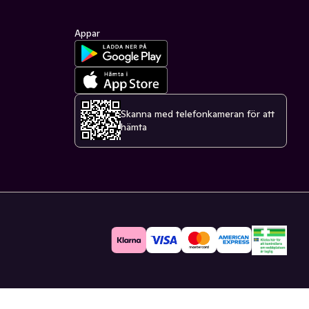
Appar
Skanna med telefonkameran för att
hämta